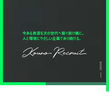
scroll
About
u
s
コウノについて